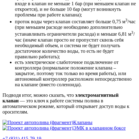
входе в клапан не меньше 1 бар (при меньшем клапан не
откроется), и не больше 10 бар (могут возникнуть
проблемы при работе клапана);
3
проток воды через клапан составляет больше 0,75 м
/час
(при меньшем расходе необходимо дополнительно
3
устанавливать ограничители расхода) и меньше 6,81 м
/
час (иначе клапан просто не пропустит сквозь себя
необходимый объем, и система не будет получать
достаточное количество воды, то есть не будет
правильно работать);
есть электрическое слаботочное подключение от
контроллера (нормальное положение клапана –
закрытое, поэтому ток только во время работы), или
автономный контроллер расположен непосредственно
на клапане (вместо соленоида).
Подводя итог, можно сказать, что
электромагнитный
клапан
— это ключ к работе системы полива в
автоматическом режиме, который открывает доступ воды к
оросителям.
Клапаны
ЭМК в клапанном боксе
+7 (831) 415-
79-19