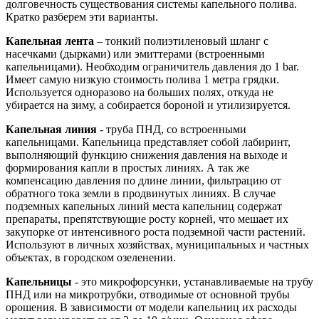
долговечность существования системы капельного полива.
Кратко разберем эти варианты.
Капельная лента
– тонкий полиэтиленовый шланг с
насечками (дырками) или эмиттерами (встроенными
капельницами). Необходим ограничитель давления до 1 bar.
Имеет самую низкую стоимость полива 1 метра грядки.
Используется одноразово на больших полях, откуда не
убирается на зиму, а собирается бороной и утилизируется.
Капельная линия
- труба ПНД, со встроенными
капельницами. Капельница представляет собой лабиринт,
выполняющий функцию снижения давления на выходе и
формирования капли в простых линиях. А так же
компенсацию давления по длине линии, фильтрацию от
обратного тока земли в продвинутых линиях. В случае
подземных капельных линий места капельниц содержат
препараты, препятствующие росту корней, что мешает их
закупорке от интенсивного роста подземной части растений.
Используют в личных хозяйствах, муниципальных и частных
объектах, в городском озеленении.
Капельницы
- это микрофорсунки, устанавливаемые на трубу
ПНД или на микротрубки, отводимые от основной трубы
орошения. В зависимости от модели капельниц их расходы